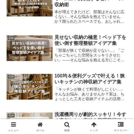
収納術
本が増えてきたけど、部屋はそんなに広
くない…そんな悩みを抱えていません
か？限られたスペースでも、おしゃれで
機能的な本棚を作ることは十分可能で
す。本記事では、省スペースで使える収
納アイデアや、DIYでの本棚作り、見せる
見せない収納の極意！ベッド下を
収納
収納術まで、誰でも実践で...
使い倒す整理整頓アイデア集
「部屋が狭くて収納が足りない…」「ご
ちゃごちゃした空間をスッキリさせた
い」——そんな悩みを抱える方にこそ知
ってほしいのが、“ベッド下収納”という選
択肢です。普段見過ごしてしまいがちな
ベッドの下には、意外と大きな可能性が
100均＆便利グッズで叶える！狭
収納
眠っています。この記事...
いキッチンの神収納アイデア集
「キッチンが狭くて料理がしにくい…」
そんなお悩み、ありませんか？実は、ち
ょっとした工夫と収納アイテムの活用
で、狭いキッチンでもスッキリ使いやす
く変えることができるんです。この記事
では、収納の基本ルールから、便利なア
洗濯機周りが劇的スッキリ！今す
収納
イテム紹介、さらには100...
ぐ真似したい収納＆整理整頓アイ
デア集
メニュー
ホーム
検索
トップ
サイドバー
洗濯機の周り、気づけばモノがあふれて