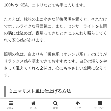
100均やIKEA、ニトリなどでも手に入ります。
たとえば、靴箱の上に小さな間接照明を置くと、それだけ
でホテルライクな雰囲気に。また、センサーライトを玄関
の隅に仕込めば、夜帰ってきたときにふんわり照らしてく
れて安心感があります。
照明の色は、白よりも「暖色系（オレンジ系）」のほうが
リラックス感を演出できておすすめです。自分の帰りをや
さしく迎えてくれる玄関は、心にもやさしい空間になりま
す。
ミニマリスト風に仕上げる方法
「物を減らしてスッキリ見せる」ミニマリスト風のインテ
メニュー
ホーム
検索
トップ
サイドバー